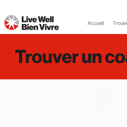
Accueil
Trouve
Trouver un co
Lucille Wilson
Moncton
Meredith Harrison