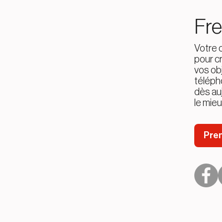
Saint John/Fundy
Fre
Gabrielle Babineau
Moncton
Votre c
Stephanie Melanson
pour cr
Saint John/ Fundy
vos obj
téléph
Courtni Soucy
dès au
Fredericton
le mie
Julie Chiasson
Madawaska / Nord-Ouest
Pren
Martine Haché
Péninsule acadienne
Shauna Ferguson
Saint John/Fundy/Fredericton