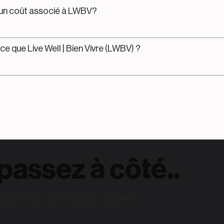
l un coût associé à LWBV?
ce que Live Well | Bien Vivre (LWBV) ?
passez à côté..
ents de vous aider.