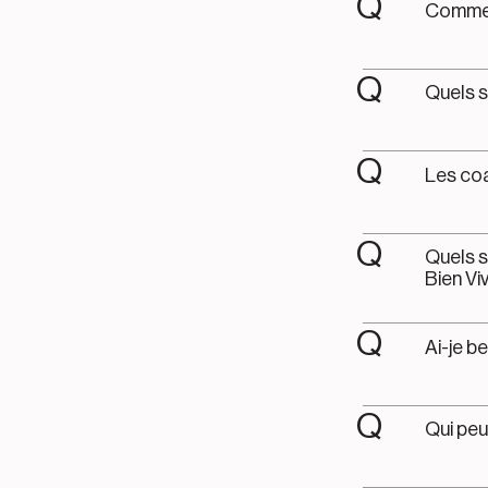
Q
Comment
Q
Quels s
Q
Les coa
Q
Quels s
Bien Vi
Q
Ai-je b
Q
Qui peu