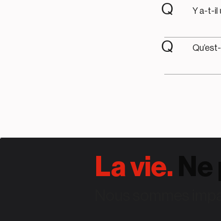
Q
Y a-t-i
Q
Qu’est-
La vie.
Ne 
Nous sommes impati