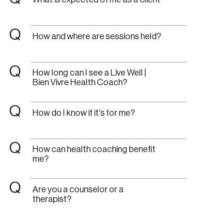
Q
How and where are sessions held?
Q
How long can I see a Live Well |
Bien Vivre Health Coach?
Q
How do I know if it's for me?
Q
How can health coaching benefit
me?
Q
Are you a counselor or a
therapist?